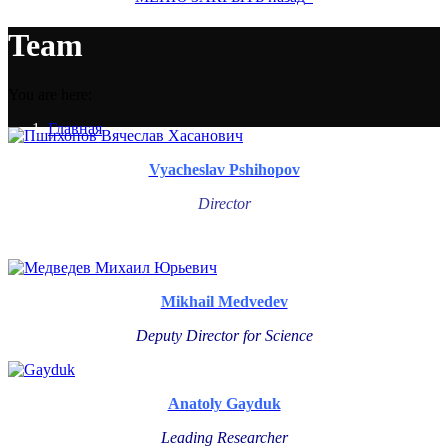
Team
You are here:
Главная
Team
Vyacheslav Pshihopov
Director
Mikhail Medvedev
Deputy Director for Science
Anatoly Gayduk
Leading Researcher