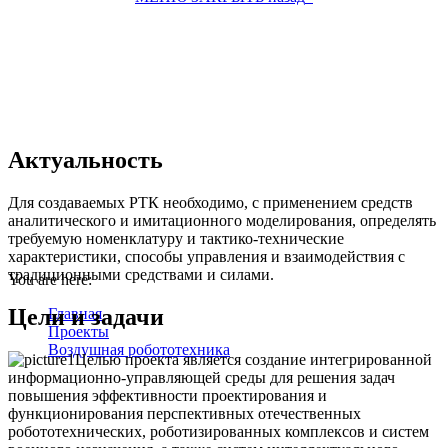
Интегрированная среда
моделирования и
виртуальной отработки
применения
Актуальность
робототехнических
Для создаваемых РТК необходимо, с применением средств
аналитического и имитационного моделирования, определять
комплексов на базе БПЛА
требуемую номенклатуру и тактико-технические
характеристики, способы управления и взаимодействия с
традиционными средствами и силами.
You are here:
Цели и задачи
Главная
Проекты
Воздушная робототехника
Целью проекта является создание интегрированной
Интегрированная среда моделирования и виртуальной
информационно-управляющей среды для решения задач
отработки применения робототехнических комплексов
повышения эффективности проектирования и
на базе БПЛА
функционирования перспективных отечественных
робототехнических, роботизированных комплексов и систем